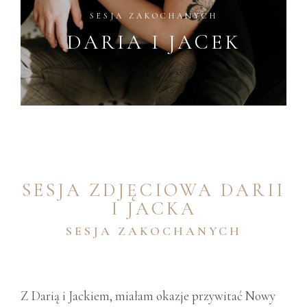
SESJA
ZAKOCHANYCH
DARIA
I
JACEK
SESJA ZDJĘCIOWA DARII
I JACKA
SESJA ZAKOCHANYCH
Z Darią i Jackiem, miałam okazje przywitać Nowy